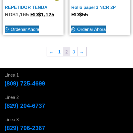
REPETIDOR TENDA
Rollo papel 3 NCR 2P
RD$
1,165
RD$
1,125
RD$
55
Ordenar Ahora
Ordenar Ahora
←
1
2
3
→
Línea 1
(809) 725-4699
Línea 2
(829) 204-6737
Línea 3
(829) 706-2367