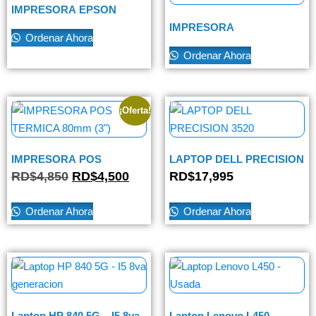
IMPRESORA EPSON
L3250
IMPRESORA
Ordenar Ahora
MULTIFUNCIONAL EPSON
L3250
Ordenar Ahora
¡Oferta!
IMPRESORA POS
LAPTOP DELL PRECISION
TERMICA 80mm (3″)
3520
RD$
4,850
RD$
4,500
RD$
17,995
Ordenar Ahora
Ordenar Ahora
Laptop HP 840 5G – I5 8va
Laptop Lenovo L450 –