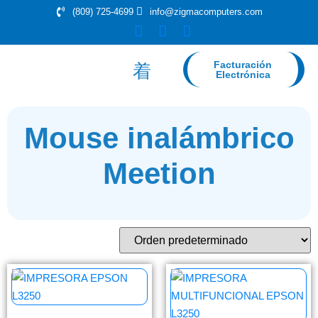
(809) 725-4699
info@zigmacomputers.com
Facturación
Electrónica
Mouse inalámbrico
Meetion