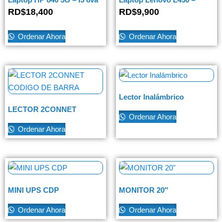
generacion
Usada
RD$
18,400
RD$
9,900
Ordenar Ahora
Ordenar Ahora
Lector Inalámbrico
LECTOR 2CONNET
Ordenar Ahora
CODIGO DE BARRA
Ordenar Ahora
MINI UPS CDP
MONITOR 20″
Ordenar Ahora
Ordenar Ahora