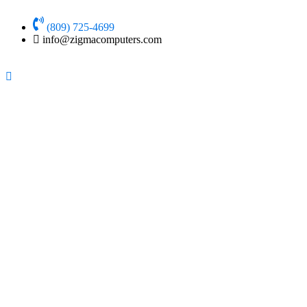
Ir
al
(809) 725-4699
contenido
info@zigmacomputers.com