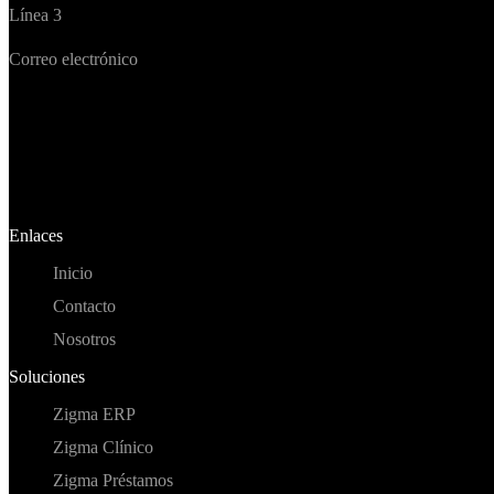
Línea 3
(829) 706-2367
Correo electrónico
info@zigmacomputers.com
Enlaces
Inicio
Contacto
Nosotros
Soluciones
Zigma ERP
Zigma Clínico
Zigma Préstamos