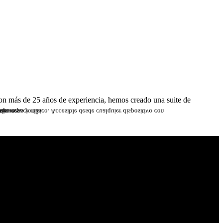
on más de 25 años de experiencia, hemos creado una suite de
s.
 finanzas y más.
tes.
eportes.
un espacio físico. Accesible desde cualquier dispositivo con