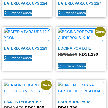
BATERIA PARA UPS 12/4
BATERIA PARA UPS 12/7
XCON
XCON
Ordenar Ahora
Ordenar Ahora
¡Oferta!
BATERIA PARA UPS 12/9
BOCINA PORTATIL
XCON
AUDIOBOX SLK-10
RD$
1,250
RD$
1,190
Ordenar Ahora
Ordenar Ahora
¡Oferta!
CAJA INTELIGENTE 5
CARGADOR PARA
BILLETES 8 MONEDAS
LAPTOP HP PUNTA FINA
RD$
2,670
RD$
2,595
RD$
1,700