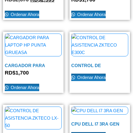
Ordenar Ahora
Ordenar Ahora
CARGADOR PARA
CONTROL DE
LAPTOP HP PUNTA
ASISTENCIA ZKTECO
RD$
1,700
GRUEASA
E300C
Ordenar Ahora
Ordenar Ahora
CPU DELL I7 3RA GEN