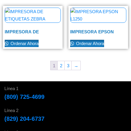
IMPRESORA DE
IMPRESORA EPSON
ETIQUETAS ZEBRA
L1250
Ordenar Ahora
Ordenar Ahora
1
2
3
→
Línea 1
(809) 725-4699
Línea 2
(829) 204-6737