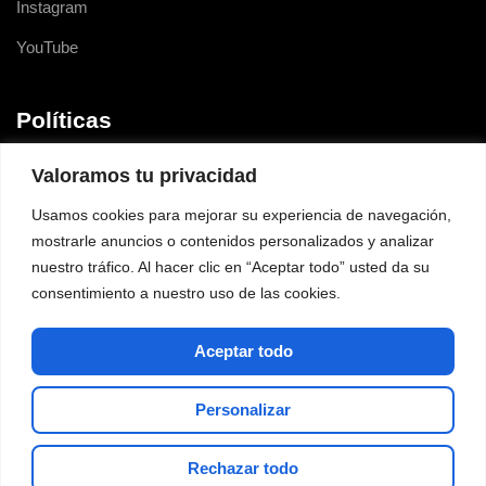
Instagram
YouTube
Políticas
Terminarnos y condiciones
Valoramos tu privacidad
Política de Protección de Información
Usamos cookies para mejorar su experiencia de navegación,
mostrarle anuncios o contenidos personalizados y analizar
Política de Cookies
nuestro tráfico. Al hacer clic en “Aceptar todo” usted da su
consentimiento a nuestro uso de las cookies.
Aceptar todo
Personalizar
Rechazar todo
Copyright © 2024 Zigma Computers. Todos los derechos reservados.