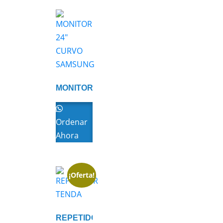
MONITOR
24″
CURVO
SAMSUNG
Ordenar
Ahora
¡Oferta!
REPETIDOR