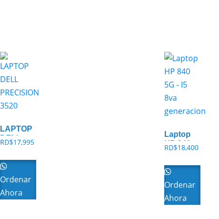
LAPTOP
Laptop
DELL
RD$
17,995
HP 840
RD$
18,400
PRECISION
5G – I5
3520
8va
generacion
Ordenar
Ordenar
Ahora
Ahora