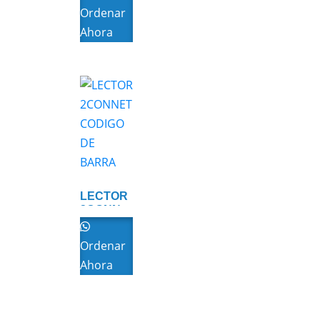
Ordenar
Ahora
LECTOR
2CONNET
CODIGO
DE
Ordenar
BARRA
Ahora