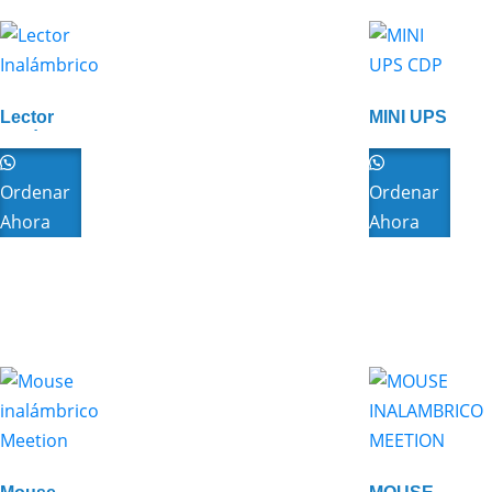
Lector
MINI UPS
Inalámbrico
CDP
Ordenar
Ordenar
Ahora
Ahora