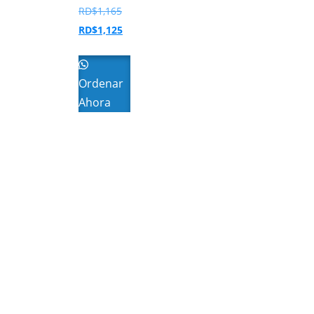
TENDA
RD$
1,165
RD$
1,125
Ordenar
Ahora