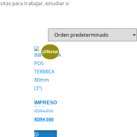
tas para trabajar, estudiar o
¡Oferta!
IMPRESORA
POS
RD$
4,850
TERMICA
RD$
4,500
80mm
(3″)