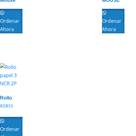
Mouse
MOUSE
inalámbrico
INALAMBRIC
Meetion
MEETION
Ordenar
Ordenar
Ahora
Ahora
Rollo
papel 3
RD$
55
NCR 2P
Ordenar