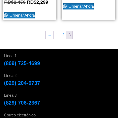
RD$
2,450
RD$
2,299
Ordenar Ahora
Ordenar Ahora
←
1
2
3
Línea 1
(809) 725-4699
Línea 2
(829) 204-6737
Línea 3
(829) 706-2367
Correo electrónico