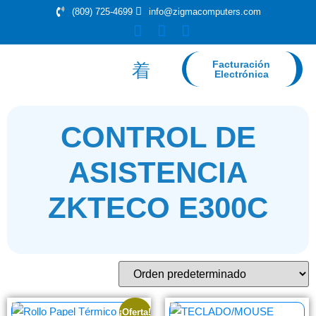
(809) 725-4699
info@zigmacomputers.com
Facturación
Electrónica
CONTROL DE
ASISTENCIA
ZKTECO E300C
¡Oferta!