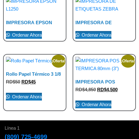
IMPRESORA EPSON
IMPRESORA DE
L1250
ETIQUETAS ZEBRA
Ordenar Ahora
Ordenar Ahora
¡Oferta!
¡Oferta!
Rollo Papel Térmico 3 1/8
RD$
50
RD$
45
IMPRESORA POS
TERMICA 80mm (3″)
RD$
4,850
RD$
4,500
Ordenar Ahora
Ordenar Ahora
Línea 1
(809) 725-4699