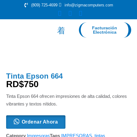
(809) 725-4699
info@zigmacomputers.com
Facturación
Electrónica
Tinta Epson 664
RD$
750
Tinta Epson 664 ofrecen impresiones de alta calidad, colores
vibrantes y textos nítidos.
Ordenar Ahora
Category
Impresoras
Tags
IMPRESORAS
,
tintas