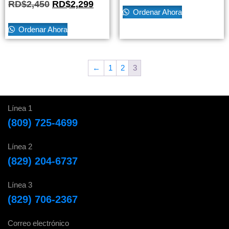
RD$
2,450
RD$
2,299
Ordenar Ahora
Ordenar Ahora
←
1
2
3
Línea 1
(809) 725-4699
Línea 2
(829) 204-6737
Línea 3
(829) 706-2367
Correo electrónico