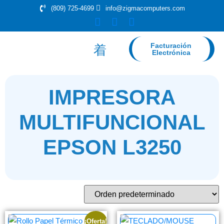
(809) 725-4699
info@zigmacomputers.com
Facturación
Electrónica
IMPRESORA
MULTIFUNCIONAL
EPSON L3250
¡Oferta!