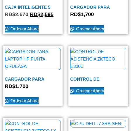
CAJA INTELIGENTE 5
CARGADOR PARA
BILLETES 8 MONEDAS
LAPTOP HP PUNTA FINA
RD$
2,670
RD$
2,595
RD$
1,700
Ordenar Ahora
Ordenar Ahora
CARGADOR PARA
CONTROL DE
LAPTOP HP PUNTA
ASISTENCIA ZKTECO
RD$
1,700
GRUEASA
E300C
Ordenar Ahora
Ordenar Ahora