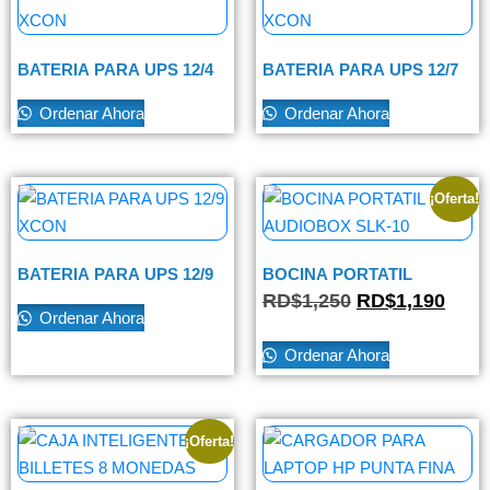
BATERIA PARA UPS 12/4
BATERIA PARA UPS 12/7
XCON
XCON
Ordenar Ahora
Ordenar Ahora
¡Oferta!
BATERIA PARA UPS 12/9
BOCINA PORTATIL
XCON
AUDIOBOX SLK-10
RD$
1,250
RD$
1,190
Ordenar Ahora
Ordenar Ahora
¡Oferta!