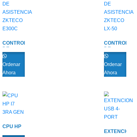
CONTROL
CONTROL
DE
DE
ASISTENCIA
ASISTENCIA
ZKTECO
ZKTECO
Ordenar
Ordenar
E300C
LX-50
Ahora
Ahora
CPU HP
EXTENCION
I7 3RA