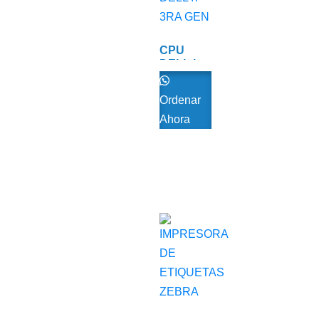
CPU
DELL I7
3RA GEN
Ordenar
Ahora