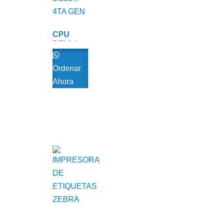
CPU
DELL I7
4TA GEN
Ordenar
Ahora