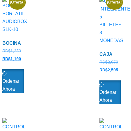
¡Oferta!
¡Oferta!
BOCINA
PORTATIL
RD$
1,250
AUDIOBOX
CAJA
RD$
1,190
SLK-10
INTELIGENTE
RD$
2,670
5
RD$
2,595
BILLETES
8
Ordenar
MONEDAS
Ahora
Ordenar
Ahora